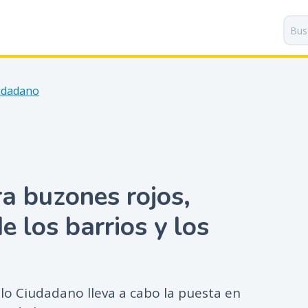
P
a
s
a
r
iudadano
a
l
c
o
n
t
a buzones rojos,
e
n
 los barrios y los
i
d
o
p
r
lo Ciudadano lleva a cabo la puesta en
i