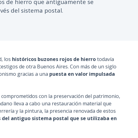
ros de hierro que antiguamente se
n
vés del sistema postal.
c
i
p
a
l
d, los
históricos buzones rojos de hierro
todavía
testigos de otra Buenos Aires. Con más de un siglo
gonismo gracias a una
puesta en valor impulsada
s comprometidos con la preservación del patrimonio,
adano lleva a cabo una restauración material que
rrería y la pintura, la presencia renovada de estos
 del antiguo sistema postal que se utilizaba en