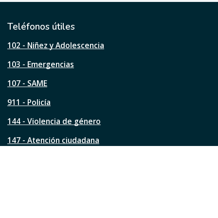
t
i
l
Teléfonos útiles
e
s
102 - Niñez y Adolescencia
t
a
103 - Emergencias
p
á
107 - SAME
g
911 - Policía
i
n
144 - Violencia de género
a
?
147 - Atención ciudadana
Ver todos los teléfonos
Redes de la ciudad
Facebook