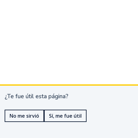
¿Te fue útil esta página?
¿
T
e
No me sirvió
Sí, me fue útil
f
u
e
ú